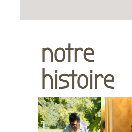
notre
histoire
ERIC
ISA
E