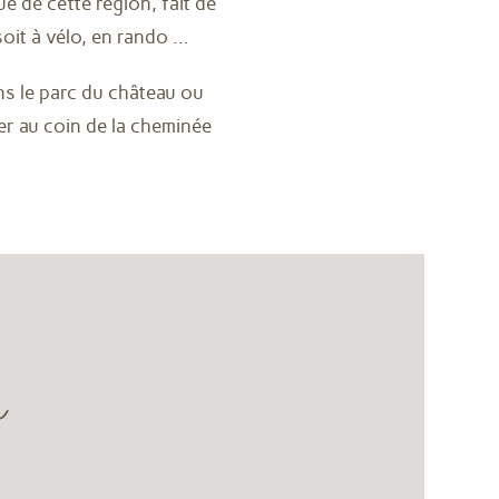
e de cette région, fait de
soit à vélo, en rando …
ns le parc du château ou
er au coin de la cheminée
s