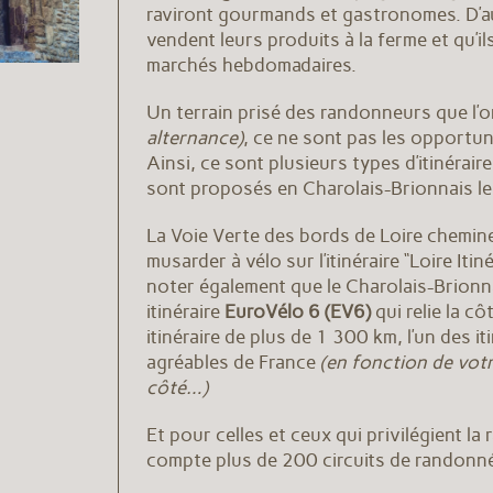
raviront gourmands et gastronomes. D’
vendent leurs produits à la ferme et qu’i
marchés hebdomadaires.
Un terrain prisé des randonneurs que l’o
alternance)
, ce ne sont pas les opportu
Ainsi, ce sont plusieurs types d’itinérair
sont proposés en Charolais-Brionnais le 
La Voie Verte des bords de Loire chemin
musarder à vélo sur l’itinéraire “Loire It
noter également que le Charolais-Brionna
itinéraire
EuroVélo 6 (EV6)
qui relie la cô
itinéraire de plus de 1 300 km, l’un des it
agréables de France
(en fonction de votr
côté…)
Et pour celles et ceux qui privilégient la
compte plus de 200 circuits de randonné