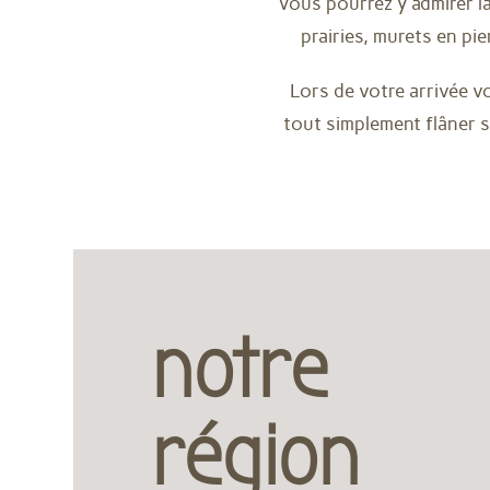
Vous pourrez y admirer la
prairies, murets en pi
Lors de votre arrivée v
tout simplement flâner s
notre
région