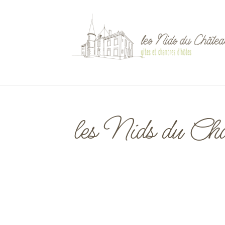
les Nids du Châ
Gîte et chambres d'hôtes