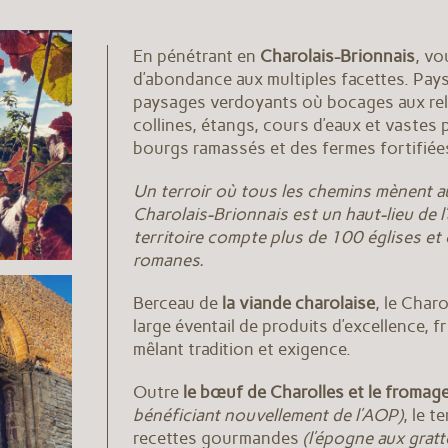
En pénétrant en
Charolais-Brionnais
, vo
d’abondance aux multiples facettes. Pays
paysages verdoyants où bocages aux rel
collines, étangs, cours d’eaux et vastes 
bourgs ramassés et des fermes fortifiée
Un terroir où tous les chemins mènent 
Charolais-Brionnais est un haut-lieu de l
territoire compte plus de 100 églises et
romanes.
Berceau de
la viande charolaise
, le Char
large éventail de produits d’excellence, f
mêlant tradition et exigence.
Outre
le bœuf de Charolles et le fromag
bénéficiant nouvellement de l’AOP)
, le 
recettes gourmandes
(l’épogne aux grat