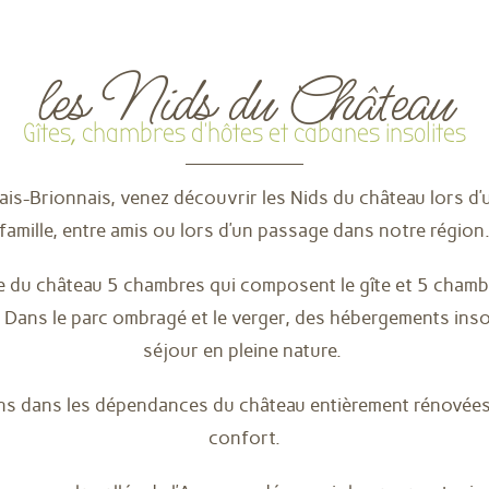
les Nids du Château
Gîtes, chambres d'hôtes et cabanes insolites
ais-Brionnais, venez découvrir les Nids du château lors d’
famille, entre amis ou lors d’un passage dans notre région
le du château 5 chambres qui composent le gîte et 5 cham
Dans le parc ombragé et le verger, des hébergements insol
séjour en pleine nature.
ns dans les dépendances du château entièrement rénovées
confort.