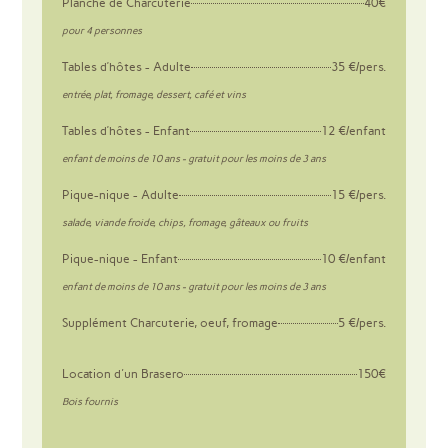
Planche de Charcuterie
40€
pour 4 personnes
Tables d’hôtes - Adulte
35 €/pers.
entrée, plat, fromage, dessert, café et vins
Tables d’hôtes - Enfant
12 €/enfant
enfant de moins de 10 ans - gratuit pour les moins de 3 ans
Pique-nique - Adulte
15 €/pers.
salade, viande froide, chips, fromage, gâteaux ou fruits
Pique-nique - Enfant
10 €/enfant
enfant de moins de 10 ans - gratuit pour les moins de 3 ans
Supplément Charcuterie, oeuf, fromage
5 €/pers.
Location d'un Brasero
150€
Bois fournis