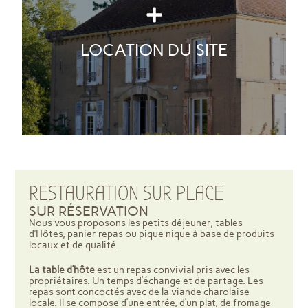
21
22
23
24
25
26
27
39
Il est possible pour des événements
(anniversaire, baptême, mariage…) de louer
28
29
30
40
l’ensemble du site. Le parc ombragé du château
vous permet d’installer des chapiteaux, tables,
LOCATION DU SITE
chaises pour votre repas, apéritif…
en savoir plus
RESTAURATION SUR PLACE
SUR RÉSERVATION
Nous vous proposons les petits déjeuner, tables
d’Hôtes, panier repas ou pique nique à base de produits
locaux et de qualité.
La table d’hôte
est un repas convivial pris avec les
propriétaires. Un temps d’échange et de partage. Les
repas sont concoctés avec de la viande charolaise
locale. Il se compose d’une entrée, d’un plat, de fromage