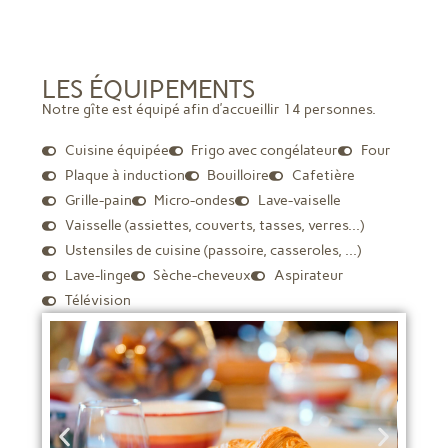
17
18
19
20
21
22
23
34
24
25
26
27
28
29
30
35
LES ÉQUIPEMENTS
Notre gîte est équipé afin d’accueillir 14 personnes.
31
36
Cuisine équipée
Frigo avec congélateur
Four
Plaque à induction
Bouilloire
Cafetière
Septembre 2026
Grille-pain
Micro-ondes
Lave-vaiselle
L
M
M
J
V
S
D
Vaisselle (assiettes, couverts, tasses, verres...)
Ustensiles de cuisine (passoire, casseroles, ...)
1
2
3
4
5
6
36
Lave-linge
Sèche-cheveux
Aspirateur
Télévision
7
8
9
10
11
12
13
37
14
15
16
17
18
19
20
38
21
22
23
24
25
26
27
39
28
29
30
40