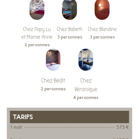
Chez Papy Lu
Chez Babeth
Chez Blandine
et Mamie Anne
3 personnes
3 personnes
2 personnes
Chez Bédit
Chez
Véronique
2 personnes
4 personnes
TARIFS
1 nuit
575 €