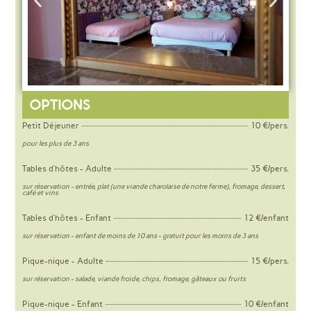
OPTIONS
Petit Déjeuner
10 €/pers.
pour les plus de 3 ans
Tables d’hôtes - Adulte
35 €/pers.
sur réservation - entrée, plat (une viande charolaise de notre ferme), fromage, dessert,
café et vins
Tables d’hôtes - Enfant
12 €/enfant
sur réservation - enfant de moins de 10 ans - gratuit pour les moins de 3 ans
Pique-nique - Adulte
15 €/pers.
sur réservation - salade, viande froide, chips, fromage, gâteaux ou fruits
Pique-nique - Enfant
10 €/enfant