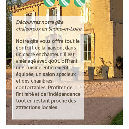
Découvrez notre gîte
chaleureux en Saône-et-Loire
Notre gîte vous offre tout le
confort de la maison, dans
Disponible
Réservé
un cadre enchanteur. Il est
aménagé avec goût, offrant
une cuisine entièrement
équipée, un salon spacieux
et des chambres
L
M
M
J
V
S
D
confortables. Profitez de
l’intimité et de l’indépendance
1
2
31
tout en restant proche des
attractions locales.
3
4
5
6
7
8
9
32
10
11
12
13
14
15
16
33