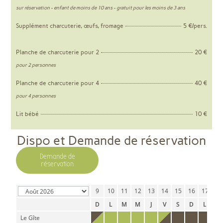
sur réservation - enfant de moins de 10 ans - gratuit pour les moins de 3 ans
Supplément charcuterie, œufs, fromage
5 €/pers.
Planche de charcuterie pour 2
20 €
pour 2 personnes
Planche de charcuterie pour 4
40 €
pour 4 personnes
Lit bébé
10 €
Dispo et Demande de réservation
Demande de
réservation
2
3
4
5
6
7
8
9
10
11
12
13
14
15
16
17
18
D
L
M
M
J
V
S
D
L
M
M
J
V
S
D
L
M
Le Gîte