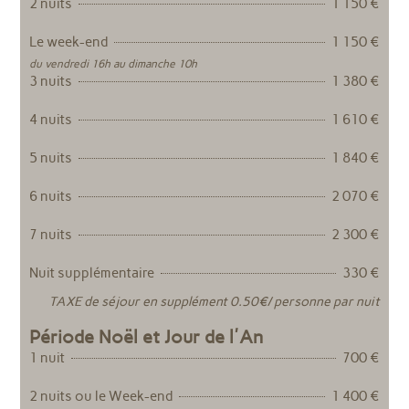
2 nuits
1 150 €
Le week-end
1 150 €
du vendredi 16h au dimanche 10h
3 nuits
1 380 €
4 nuits
1 610 €
5 nuits
1 840 €
6 nuits
2 070 €
7 nuits
2 300 €
Nuit supplémentaire
330 €
TAXE de séjour en supplément 0.50€/ personne par nuit
Période Noël et Jour de l'An
1 nuit
700 €
2 nuits ou le Week-end
1 400 €